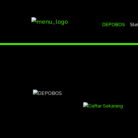
DEPOBOS
Slo