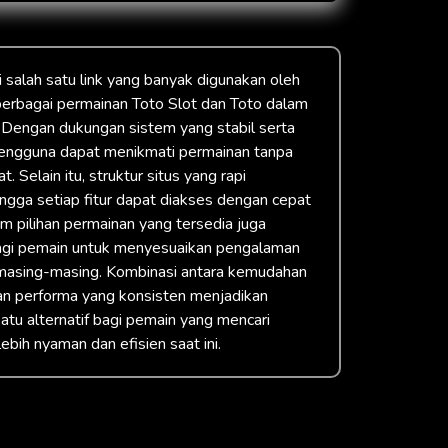
 salah satu link yang banyak digunakan oleh
erbagai permainan Toto Slot dan Toto dalam
. Dengan dukungan sistem yang stabil serta
pengguna dapat menikmati permainan tanpa
Selain itu, struktur situs yang rapi
ngga setiap fitur dapat diakses dengan cepat
 pilihan permainan yang tersedia juga
bagi pemain untuk menyesuaikan pengalaman
 masing-masing. Kombinasi antara kemudahan
dan performa yang konsisten menjadikan
u alternatif bagi pemain yang mencari
bih nyaman dan efisien saat ini.